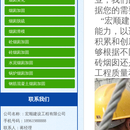
烟囱美化
据您的需
烟囱加固
“宏顺建
烟囱脱硫
能力，以
烟囱滑模
积累和创
砼烟囱加固
够根据不
砖烟囱加固
砖烟囱还
水泥烟囱加固
工程质量
锅炉烟囱加固
钢筋混凝土烟囱加固
联系我们
公司名称:：宏顺建设工程有限公司
手机号码：18961988888
联系人：蒋经理