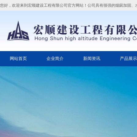
您好，欢迎来到宏顺建设工程有限公司官方网站！公司具有很强的烟囱加固、
网站首页
企业简介
新闻资讯
产品展示