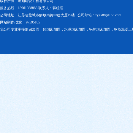
版权所有：宏顺建设工程有限公司
服务热线：18961988888 联系人：蒋经理
公司地址：江苏省盐城市解放南路中建大厦19楼 公司邮箱：zygk88@163.com
网站制作/优化：
97595105
我公司专业承接烟囱加固，砖烟囱加固，水泥烟囱加固，锅炉烟囱加固，钢筋混凝土