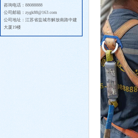
咨询电话：88088888
公司邮箱：zygk88@163.com
公司地址：江苏省盐城市解放南路中建
大厦19楼